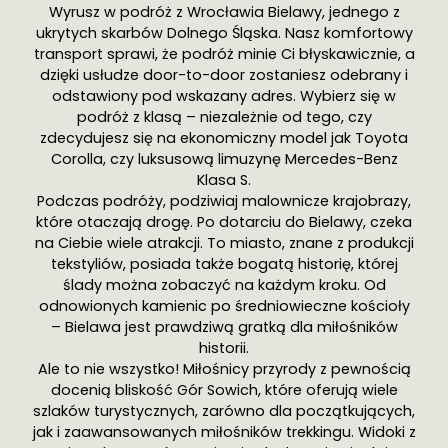
Wyrusz w podróż z Wrocławia Bielawy, jednego z
ukrytych skarbów Dolnego Śląska. Nasz komfortowy
transport sprawi, że podróż minie Ci błyskawicznie, a
dzięki usłudze door-to-door zostaniesz odebrany i
odstawiony pod wskazany adres. Wybierz się w
podróż z klasą – niezależnie od tego, czy
zdecydujesz się na ekonomiczny model jak Toyota
Corolla, czy luksusową limuzynę Mercedes-Benz
Klasa S.
Podczas podróży, podziwiaj malownicze krajobrazy,
które otaczają drogę. Po dotarciu do Bielawy, czeka
na Ciebie wiele atrakcji. To miasto, znane z produkcji
tekstyliów, posiada także bogatą historię, której
ślady można zobaczyć na każdym kroku. Od
odnowionych kamienic po średniowieczne kościoły
– Bielawa jest prawdziwą gratką dla miłośników
historii.
Ale to nie wszystko! Miłośnicy przyrody z pewnością
docenią bliskość Gór Sowich, które oferują wiele
szlaków turystycznych, zarówno dla początkujących,
jak i zaawansowanych miłośników trekkingu. Widoki z