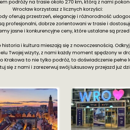
rem podróży na trasie około 270 km, którą z nami pokona
Wrocław korzystasz z licznych korzyści:
 oferują przestrzeń, elegancję i różnorodność udogodni
są profesjonalni, dobrze zorientowani w trasie i dostosu
emy jasne i konkurencyjne ceny, które ustalane są prze
historia i kultura mieszają się z nowoczesnością. Odkryj 
elu Twojej wizyty, z nami każdy moment spędzony w dro
 Krakowa to nie tylko podróż, to doświadczenie pełne luk
uj się z nami i zarezerwuj swój luksusowy przejazd już dzi