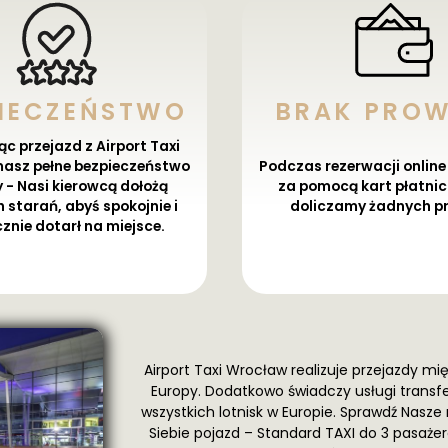
PIECZEŃSTWO
BRAK PROW
c przejazd z Airport Taxi
asz pełne bezpieczeństwo
Podczas rezerwacji online 
 - Nasi kierowcą dołożą
za pomocą kart płatnic
 starań, abyś spokojnie i
doliczamy żadnych pr
znie dotarł na miejsce.
Airport Taxi Wrocław realizuje przejazdy m
Europy. Dodatkowo świadczy usługi transfe
wszystkich lotnisk w Europie. Sprawdź Nasze 
Siebie pojazd – Standard TAXI do 3 pasa