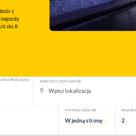
biór z
rzejazdy
US do 8
ZINA PRZEJAZDU
ADRES POCZĄTKOWY
TYP PRZEJAZDU
PASAŻE
W jedną stronę
2