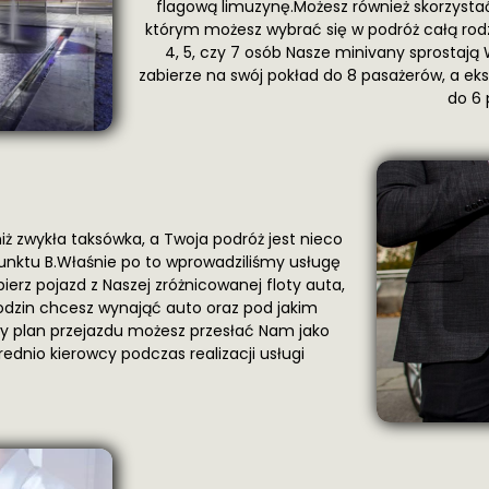
flagową limuzynę.Możesz również skorzysta
którym możesz wybrać się w podróż całą rodzi
4, 5, czy 7 osób Nasze minivany sprosta
zabierze na swój pokład do 8 pasażerów, a e
do 6 
iż zwykła taksówka, a Twoja podróż jest nieco
 punktu B.Właśnie po to wprowadziliśmy usługę
erz pojazd z Naszej zróżnicowanej floty auta,
godzin chcesz wynająć auto oraz pod jakim
y plan przejazdu możesz przesłać Nam jako
dnio kierowcy podczas realizacji usługi