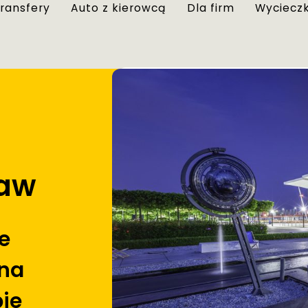
ransfery
Auto z kierowcą
Dla firm
Wycieczk
ław
e
 na
pie