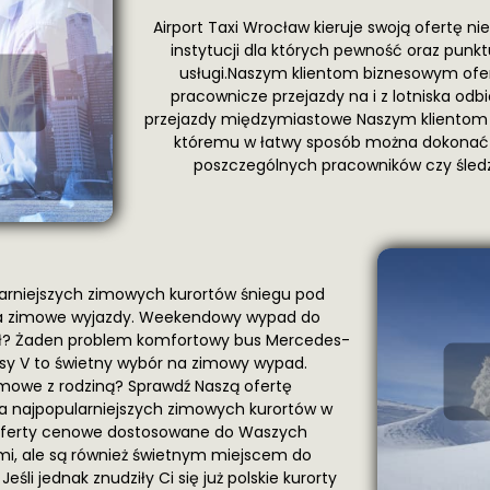
Airport Taxi Wrocław kieruje swoją ofertę ni
instytucji dla których pewność oraz punk
usługi.Naszym klientom biznesowym ofer
pracownicze przejazdy na i z lotniska od
przejazdy międzymiastowe Naszym klientom 
któremu w łatwy sposób można dokonać r
poszczególnych pracowników czy śledzi
larniejszych zimowych kurortów śniegu pod
na zimowe wyjazdy. Weekendowy wypad do
aciół? Żaden problem komfortowy bus Mercedes-
asy V to świetny wybór na zimowy wypad.
imowe z rodziną? Sprawdź Naszą ofertę
lka najpopularniejszych zimowych kurortów w
e oferty cenowe dostosowane do Waszych
mi, ale są również świetnym miejscem do
li jednak znudziły Ci się już polskie kurorty