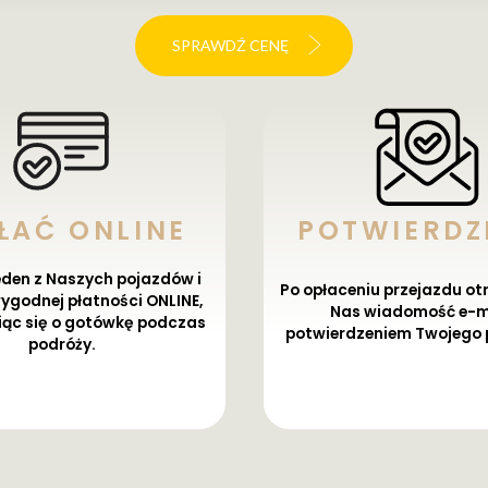
SPRAWDŹ CENĘ
ŁAĆ ONLINE
POTWIERDZ
eden z Naszych pojazdów i
Po opłaceniu przejazdu o
ygodnej płatności ONLINE,
Nas wiadomość e-ma
iąc się o gotówkę podczas
potwierdzeniem Twojego 
podróży.