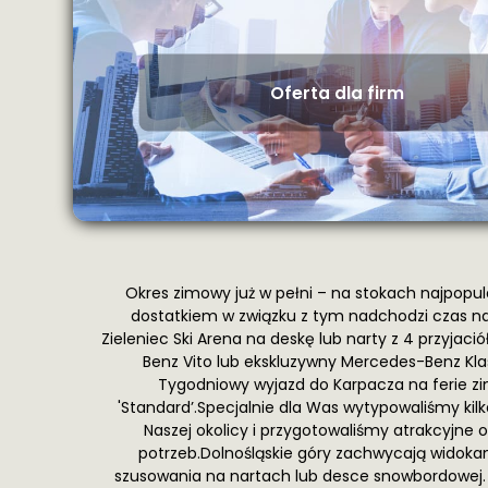
Oferta dla firm
Okres zimowy już w pełni – na stokach najpopu
dostatkiem w związku z tym nadchodzi czas 
Zieleniec Ski Arena na deskę lub narty z 4 przyj
Benz Vito lub ekskluzywny Mercedes-Benz Kl
Tygodniowy wyjazd do Karpacza na ferie z
'Standard’.Specjalnie dla Was wytypowaliśmy ki
Naszej okolicy i przygotowaliśmy atrakcyjn
potrzeb.Dolnośląskie góry zachwycają widoka
szusowania na nartach lub desce snowbordowej. Jeś