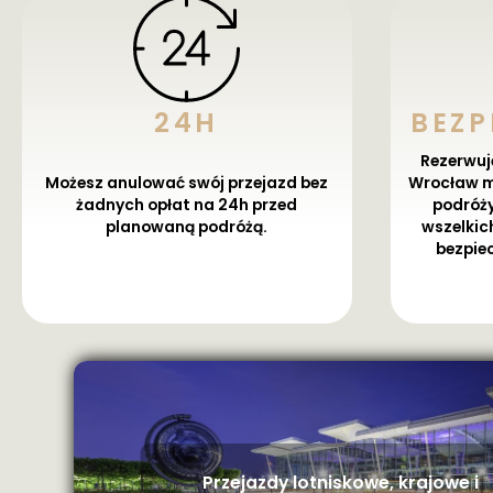
24H
BEZ
Rezerwują
Możesz anulować swój przejazd bez
Wrocław m
żadnych opłat na 24h przed
podróży
planowaną podróżą.
wszelkich
bezpiec
Przejazdy lotniskowe, krajowe i