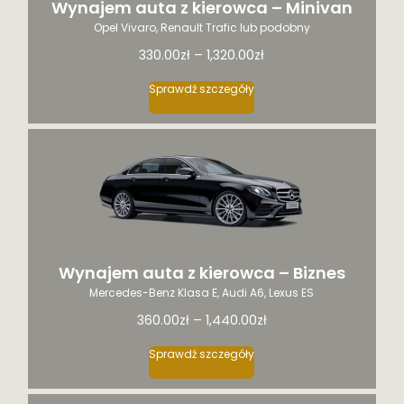
Wynajem auta z kierowca – Minivan
Opel Vivaro, Renault Trafic lub podobny
Ten
330.00
zł
–
1,320.00
zł
produkt
ma
Sprawdź szczegóły
wiele
wariantów.
Opcje
można
wybrać
na
stronie
produktu
Wynajem auta z kierowca – Biznes
Mercedes-Benz Klasa E, Audi A6, Lexus ES
Ten
360.00
zł
–
1,440.00
zł
produkt
ma
Sprawdź szczegóły
wiele
wariantów.
Opcje