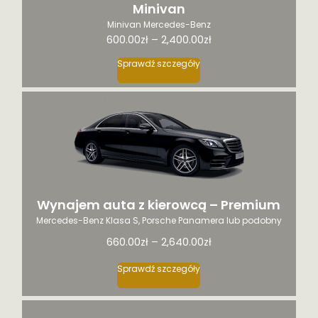
Minivan
Minivan Mercedes-Benz
Ten
600.00
zł
–
2,400.00
zł
produkt
Sprawdź szczegóły
ma
wiele
wariantów.
Opcje
można
wybrać
na
stronie
produktu
Wynajem auta z kierowcą – Premium
Mercedes-Benz Klasa S, Porsche Panamera lub podobny
Ten
660.00
zł
–
2,640.00
zł
produkt
ma
Sprawdź szczegóły
wiele
wariantów.
Opcje
można