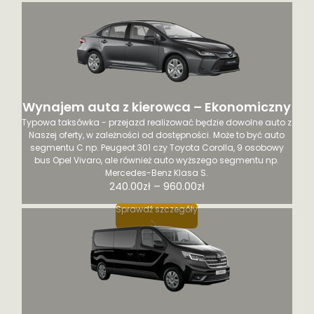
Wynajem auta z kierowca – Ekonomiczny
Typowa taksówka - przejazd realizować będzie dowolne auto z
Naszej oferty, w zależności od dostępności. Może to być auto
segmentu C np. Peugeot 301 czy Toyota Corolla, 9 osobowy
bus Opel Vivaro, ale również auto wyższego segmentu np.
Mercedes-Benz Klasa S.
Ten
240.00
zł
–
960.00
zł
produkt
Sprawdź szczegóły
ma
wiele
wariantów.
Opcje
można
wybrać
na
stronie
produktu