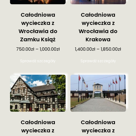
Całodniowa
Całodniowa
wycieczka z
wycieczka z
Wrocławia do
Wrocławia do
Zamku Książ
Krakowa
750.00
zł
–
1,000.00
zł
1,400.00
zł
–
1,850.00
zł
Ten
Ten
Sprawdź szczegóły
Sprawdź szczegóły
produkt
produkt
ma
ma
wiele
wiele
wariantów.
wariantów
Opcje
Opcje
można
można
wybrać
wybrać
na
na
stronie
stronie
produktu
produktu
Całodniowa
Całodniowa
wycieczka z
wycieczka z