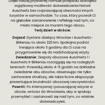
Dzięki naszej prywatnej formule przejazdu dostajesz
wyjątkową możliwość doświadczenia historii
Auschwitz bez rozpraszającej obecności innych
turystów w samochodzie. To czas, który pozwoli Ci
na głębokie zastanowienie i refleksję nad tym, co
miało miejsce za murami tego obozu.
Twój dzień w skrócie:
Dojazd:
Dystans dzielący Wrocław i Auschwitz-
Birkenau to około 220 km. Spokojna podróż
trwająca około 3 godziny da Ci czas na
przygotowanie się do nadchodzącej wizyty.
Zwiedzanie:
Zespoły obozowe Auschwitz I i
Auschwitz II-Birkenau rozciągają się na rozległych
terenach. Przewiduj około 4-5 godzin na dokładne
zwiedzenie obu obozów, obserwując nie tylko
zachowane struktury, ale także liczne ekspozycje
prezentujące brutalność obozowej rzeczywistości.
Powrót:
Po intensywnej i poruszającej wizycie w
obozie, wrócisz do Wrocławia, aby w spokoju
przemyśleć i zastanowić się nad tym, co właśnie
doświadczyłeś.