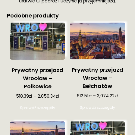
ułatwić Ci podróż i uczynić ją przyjemniejszą.
Podobne produkty
Prywatny przejazd
Prywatny przejazd
Wrocław –
Wrocław –
Bełchatów
Polkowice
812.51
zł
–
3,074.22
zł
518.39
zł
–
2,050.34
zł
Ten
Ten
Sprawdź szczegóły
Sprawdź szczegóły
produkt
produkt
ma
ma
wiele
wiele
wariantów
wariantów.
Opcje
Opcje