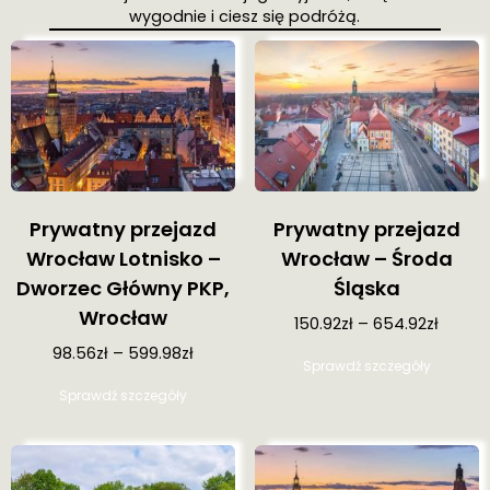
wygodnie i ciesz się podróżą.
Prywatny przejazd
Prywatny przejazd
Wrocław Lotnisko –
Wrocław – Środa
Dworzec Główny PKP,
Śląska
Wrocław
150.92
zł
–
654.92
zł
98.56
zł
–
599.98
zł
Ten
Sprawdź szczegóły
produkt
Ten
ma
Sprawdź szczegóły
produkt
wiele
ma
wariantó
wiele
Opcje
wariantów.
można
Opcje
wybrać